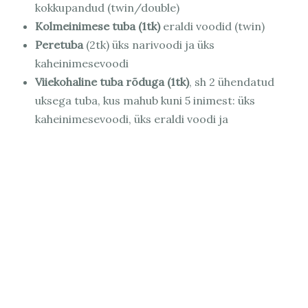
kokkupandud (twin/double)
Kolmeinimese tuba (1tk)
eraldi voodid (twin)
Peretuba
(2tk) üks narivoodi ja üks
kaheinimesevoodi
Viiekohaline tuba rõduga (1tk)
, sh 2 ühendatud
uksega tuba, kus mahub kuni 5 inimest: üks
kaheinimesevoodi, üks eraldi voodi ja
diivanvoodi
Sviit
(1tk) 2 magamistuba: ühes ruumis üks
kaheinimesevoodi, teises üks narivoodi ja üks
kaheinimesevoodi 0-korrusel. Lisaks sisaldab
sauna.
LOE ROHKEM
BRONEERI